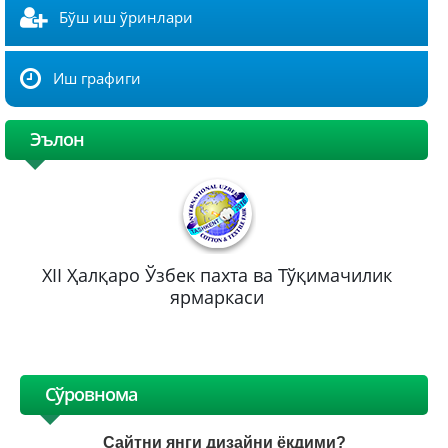
Бўш иш ўринлари
Иш графиги
Эълон
XII Ҳалқаро Ўзбек пахта ва Тўқимачилик
ярмаркаси
Сўровнома
Сайтни янги дизайни ёқдими?