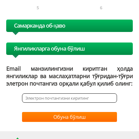
5
6
Самарканда об-ҳаво
Янгиликларга обуна бўлиш
Email манзилингизни киритган ҳолда
янгиликлар ва маслаҳатларни тўғридан-тўғри
элетрон почтангиз орқали қабул қилиб олинг:
Обуна бўлиш