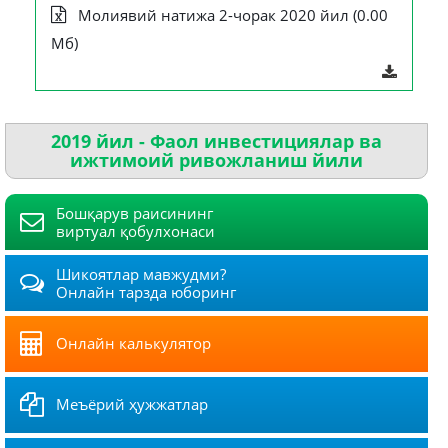
Молиявий натижа 2-чорак 2020 йил (0.00
Мб)
2019 йил - Фаол инвестициялар ва
ижтимоий ривожланиш йили
Бошқарув раисининг
виртуал қобулхонаси
Шикоятлар мавжудми?
Онлайн тарзда юборинг
Онлайн калькулятор
Меъёрий ҳужжатлар