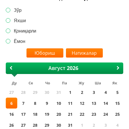
Зўр
Яхши
Қониқарли
Ёмон
Натижалар
Август
Ду
Се
Чо
Па
Жу
Ша
Як
27
28
29
30
31
1
2
3
4
5
6
7
8
9
10
11
12
13
14
15
16
17
18
19
20
21
22
23
24
25
26
27
28
29
30
31
1
2
3
4