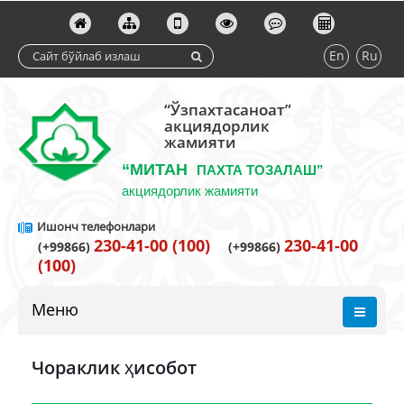
En
Ru
“Ўзпахтасаноат”
акциядорлик
жамияти
“МИТАН
ПАХТА ТОЗАЛАШ”
акциядорлик жамияти
Ишонч телефонлари
230-41-00 (100)
230-41-00
(+99866)
(+99866)
(100)
Меню
Чораклик ҳисобот