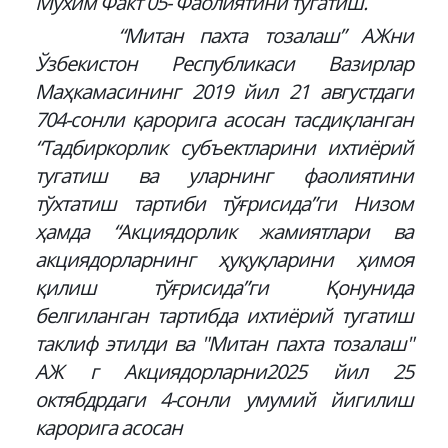
Мухим Факт 05- Фаолиятини тугатиш.
“Митан пахта тозалаш” АЖни
Ўзбекистон Республикаси Вазирлар
Маҳкамасининг 2019 йил 21 августдаги
704-сонли қарорига асосан тасдиқланган
“Тадбиркорлик субъектларини ихтиёрий
тугатиш ва уларнинг фаолиятини
тўхтатиш тартиби тўғрисида”ги Низом
ҳамда “Акциядорлик жамиятлари ва
акциядорларнинг ҳуқуқларини ҳимоя
қилиш тўғрисида”ги Қонунида
белгиланган тартибда ихтиёрий тугатиш
таклиф этилди ва "Митан пахта тозалаш"
АЖ г Акциядорларни2025 йил 25
октябдрдаги 4-сонли умумий йигилиш
карорига асосан