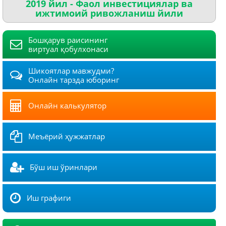
2019 йил - Фаол инвестициялар ва
ижтимоий ривожланиш йили
Бошқарув раисининг
виртуал қобулхонаси
Шикоятлар мавжудми?
Онлайн тарзда юборинг
Онлайн калькулятор
Меъёрий ҳужжатлар
Бўш иш ўринлари
Иш графиги