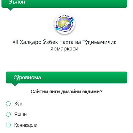
Эълон
XII Ҳалқаро Ўзбек пахта ва Тўқимачилик
ярмаркаси
Сўровнома
Сайтни янги дизайни ёқдими?
Зўр
Яхши
Қониқарли