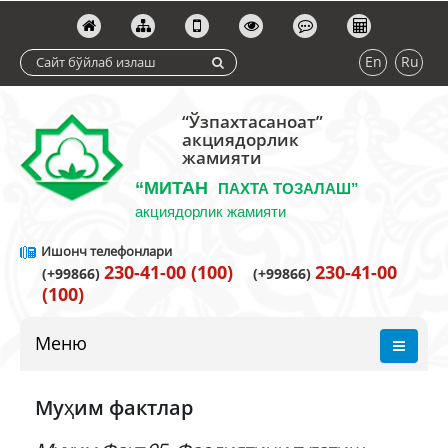
En
Ru
“Ўзпахтасаноат”
акциядорлик
жамияти
“МИТАН
ПАХТА ТОЗАЛАШ”
акциядорлик жамияти
Ишонч телефонлари
230-41-00 (100)
230-41-00
(+99866)
(+99866)
(100)
Меню
Муҳим фактлар