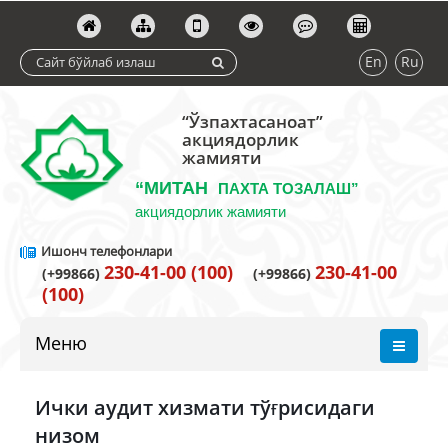
En
Ru
“Ўзпахтасаноат”
акциядорлик
жамияти
“МИТАН
ПАХТА ТОЗАЛАШ”
акциядорлик жамияти
Ишонч телефонлари
230-41-00 (100)
230-41-00
(+99866)
(+99866)
(100)
Меню
Ички аудит хизмати тўғрисидаги
низом