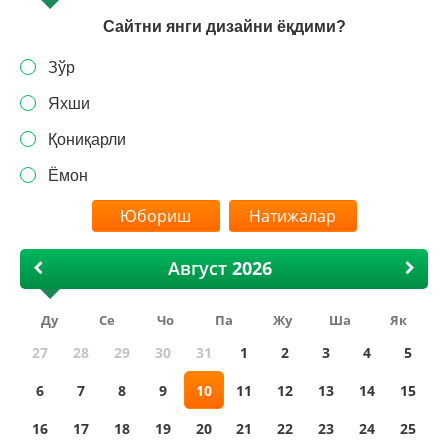
Сайтни янги дизайни ёқдими?
Зўр
Яхши
Қониқарли
Ёмон
Натижалар
Август
Ду
Се
Чо
Па
Жу
Ша
Як
27
28
29
30
31
1
2
3
4
5
6
7
8
9
10
11
12
13
14
15
16
17
18
19
20
21
22
23
24
25