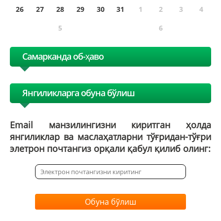
26
27
28
29
30
31
1
2
3
4
5
6
Самарканда об-ҳаво
Янгиликларга обуна бўлиш
Email манзилингизни киритган ҳолда
янгиликлар ва маслаҳатларни тўғридан-тўғри
элетрон почтангиз орқали қабул қилиб олинг:
Обуна бўлиш