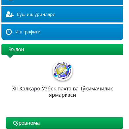
Бўш иш ўринлари
Иш графиги
Эълон
XII Ҳалқаро Ўзбек пахта ва Тўқимачилик
ярмаркаси
Сўровнома