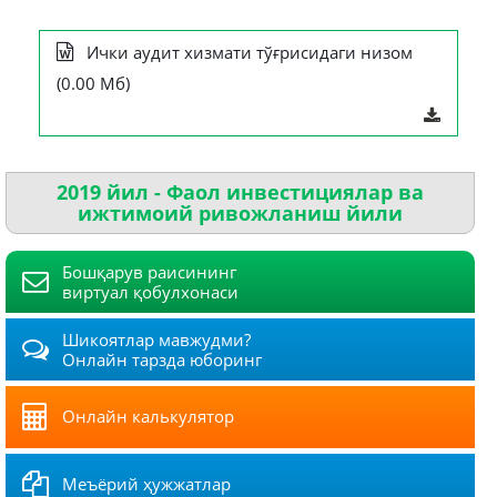
Ички аудит хизмати тўғрисидаги низом
(0.00 Мб)
2019 йил - Фаол инвестициялар ва
ижтимоий ривожланиш йили
Бошқарув раисининг
виртуал қобулхонаси
Шикоятлар мавжудми?
Онлайн тарзда юборинг
Онлайн калькулятор
Меъёрий ҳужжатлар