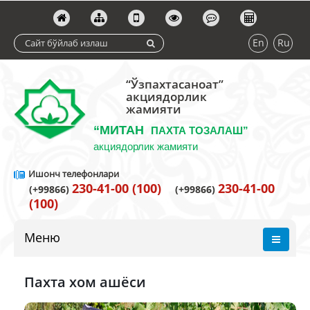
En
Ru
“Ўзпахтасаноат”
акциядорлик
жамияти
“МИТАН
ПАХТА ТОЗАЛАШ”
акциядорлик жамияти
Ишонч телефонлари
230-41-00 (100)
230-41-00
(+99866)
(+99866)
(100)
Меню
Пахта хом ашёси