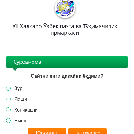
XII Ҳалқаро Ўзбек пахта ва Тўқимачилик
ярмаркаси
Сўровнома
Сайтни янги дизайни ёқдими?
Зўр
Яхши
Қониқарли
Ёмон
Натижалар