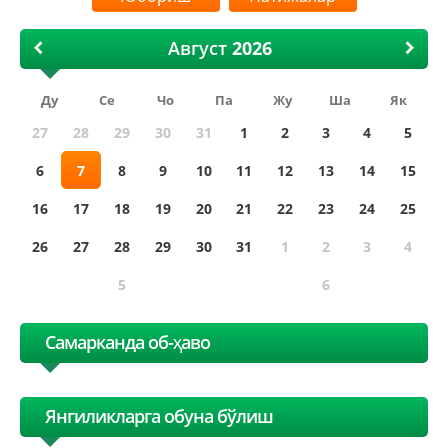
Август
Ду
Се
Чо
Па
Жу
Ша
Як
27
28
29
30
31
1
2
3
4
5
6
7
8
9
10
11
12
13
14
15
16
17
18
19
20
21
22
23
24
25
26
27
28
29
30
31
1
2
3
4
5
6
Самарканда об-ҳаво
Янгиликларга обуна бўлиш