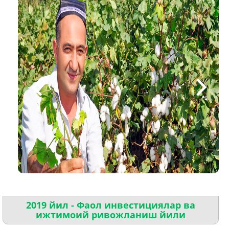
2019 йил - Фаол инвестициялар ва
ижтимоий ривожланиш йили