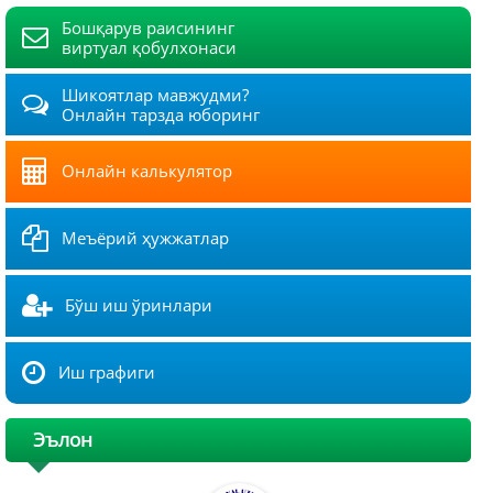
Бошқарув раисининг
виртуал қобулхонаси
Шикоятлар мавжудми?
Онлайн тарзда юборинг
Онлайн калькулятор
Меъёрий ҳужжатлар
Бўш иш ўринлари
Иш графиги
Эълон