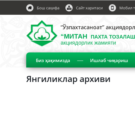
Бош саҳифа
Сайт харитаси
Мобил т
“Ўзпахтасаноат” акциядор
“МИТАН
ПАХТА ТОЗАЛАШ
акциядорлик жамияти
Биз ҳақимизда
Ишлаб чиқариш
Янгиликлар архиви