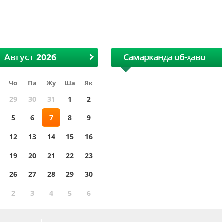
I Ҳалқаро Ўзбек пахта ва
XII Ҳалқаро Ўзбек па
Тўқимачилик ярмаркаси
Тўқимачилик ярмар
Август
Самарканда об-ҳаво
Чо
Па
Жу
Ша
Як
29
30
31
1
2
5
6
7
8
9
12
13
14
15
16
19
20
21
22
23
26
27
28
29
30
2
3
4
5
6