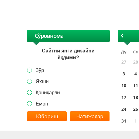
XI
Сўровнома
Сайтни янги дизайни
Ду
Се
ёқдими?
27
28
Зўр
3
4
Яхши
10
11
Қониқарли
17
18
Ёмон
24
25
Натижалар
31
1