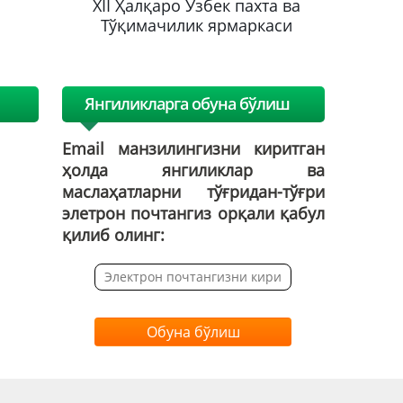
хта ва
XII Ҳалқаро Ўзбек пахта ва
XII Ҳа
каси
Тўқимачилик ярмаркаси
Тўқим
Янгиликларга обуна бўлиш
Email манзилингизни киритган
ҳолда янгиликлар ва
маслаҳатларни тўғридан-тўғри
элетрон почтангиз орқали қабул
қилиб олинг:
Обуна бўлиш