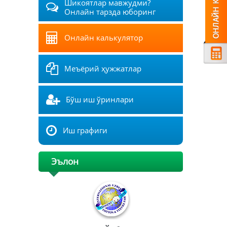
Шикоятлар мавжудми?
Онлайн тарзда юборинг
Онлайн калькулятор
Меъёрий ҳужжатлар
Бўш иш ўринлари
Иш графиги
Эълон