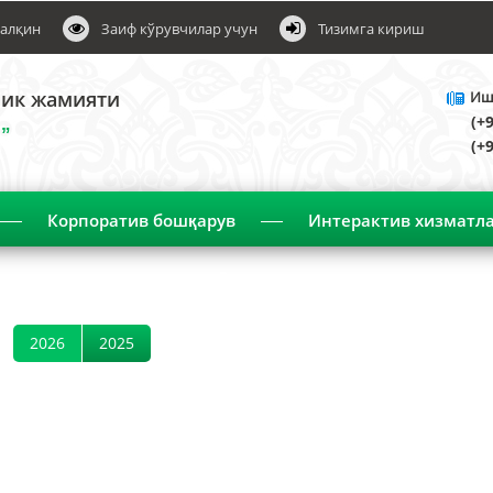
алқин
Заиф кўрувчилар учун
Тизимга кириш
лик жамияти
Ишо
(+
”
(+
Корпоратив бошқарув
Интерактив хизматл
Эълонлар
2026
2025