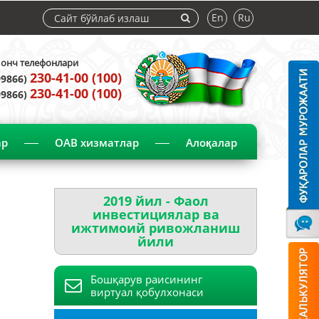
En
Ru
нч телефонлари
230-41-00 (100)
99866)
230-41-00 (100)
99866)
ар
ОАВ хизматлар
Алоқалар
2019 йил - Фаол
инвестициялар ва
ижтимоий ривожланиш
йили
Бошқарув раисининг
виртуал қобулхонаси