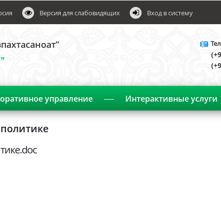
рсия
Версия для слабовидящих
Вход в систему
пахтасаноат”
Тел
(+
”
(+
оративное управление
Интерактивные услуги
Объявления
 политике
тике.doc