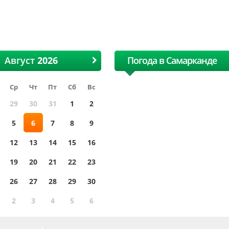
лопковая и текстильная
хлопковая и тексти
ярмарка
ярмарка
Август
Погода в Самарканде
Ср
Чт
Пт
Сб
Вс
29
30
31
1
2
5
6
7
8
9
12
13
14
15
16
19
20
21
22
23
26
27
28
29
30
2
3
4
5
6