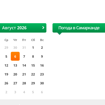
лопковая и текстильная
хлопковая и тексти
ярмарка
ярмарка
Август
Погода в Самарканде
Ср
Чт
Пт
Сб
Вс
29
30
31
1
2
5
6
7
8
9
12
13
14
15
16
19
20
21
22
23
26
27
28
29
30
2
3
4
5
6