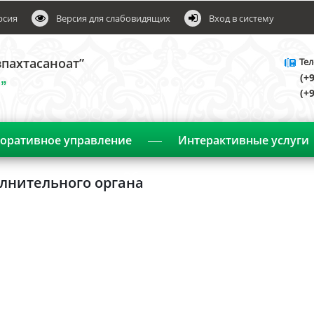
рсия
Версия для слабовидящих
Вход в систему
пахтасаноат”
Тел
(+
”
(+
оративное управление
Интерактивные услуги
Объявления
олнительного органа