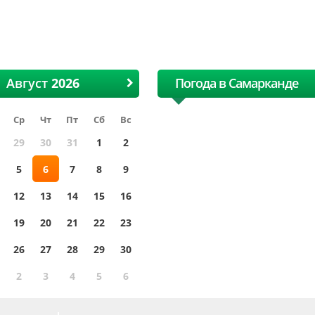
лопковая и текстильная
хлопковая и тексти
ярмарка
ярмарка
Август
Погода в Самарканде
Ср
Чт
Пт
Сб
Вс
29
30
31
1
2
5
6
7
8
9
12
13
14
15
16
19
20
21
22
23
26
27
28
29
30
2
3
4
5
6