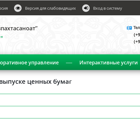
рсия
Версия для слабовидящих
Вход в систему
пахтасаноат”
Тел
(+
”
(+
оративное управление
Интерактивные услуги
Объявления
выпуске ценных бумаг