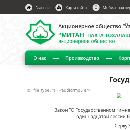
Главная
Карта сайта
Мобильная ве
Акционерное общество “Ўз
“МИТАН
ПАХТА ТОЗАЛАШ
акционерное общество
О нас
Производство
Корп
Госу
id, 'file_type', '1')!='audio/mp3'){?>
Закон "О Государственном гимне
одиннадцатой сессии В
Серқуё