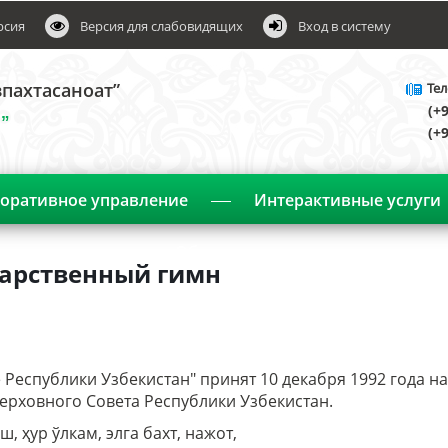
рсия
Версия для слабовидящих
Вход в систему
пахтасаноат”
Тел
(+
”
(+
оративное управление
Интерактивные услуги
Объявления
дарственный гимн
 Республики Узбекистан" принят 10 декабря 1992 года на
ерховного Совета Республики Узбекистан.
ш, ҳур ўлкам, элга бахт, нажот,