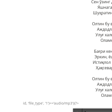
Сен ўзинг
Яшнага
Шуҳратин
Олтин бу 
Аждодл
Улуғ хал
Оламн
Бағри ке
Эркин, ё
Истиқлол
Ҳақсева
Олтин бу 
Аждодл
Улуғ хал
Оламн
id, 'file_type', '1')=='audio/mp3'){?>
XII