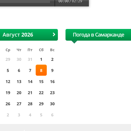
лопковая и текстильная
00:00
/
02:29
хлопковая и тексти
ярмарка
ярмарка
Август
Погода в Самарканде
Ср
Чт
Пт
Сб
Вс
29
30
31
1
2
5
6
7
8
9
12
13
14
15
16
19
20
21
22
23
26
27
28
29
30
2
3
4
5
6