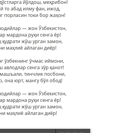
 дўстларга йўлдош, меҳрибон!
й то абад илму фан, ижод,
г порласин токи бор жаҳон!
водийлар — жон Ўзбекистон,
ар мардона руҳи сенга ёр!
қ қудрати жўш урган замон,
и маҳлиё айлаган диёр!
нг ўзбекнинг ўчмас иймони,
ш авлодлар сенга зўр қанот!
 машъали, тинчлик посбони,
р, она юрт, мангу бўл обод!
водийлар — жон Ўзбекистон,
ар мардона руҳи сенга ёр!
қ қудрати жўш урган замон,
и маҳлиё айлаган диёр!
 Международная Узбекская
XII Международная Уз